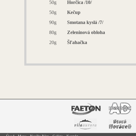
50g
Horčica /10/
50g
Kečup
90g
Smotana kyslá /7/
80g
Zeleninová obloha
20g
Šľahačka