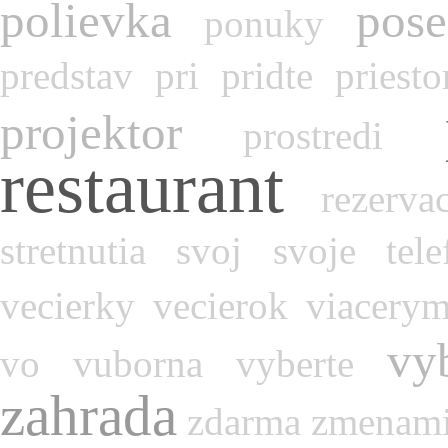
polievka
pose
ponuky
predstav
pri
pridte
priesto
projektor
prostredi
restaurant
rezerva
stretnutia
svoj
svoje
tel
vecierky
vecierok
viacerym
vy
vo
vuborna
vyberte
zahrada
zdarma
zmenam