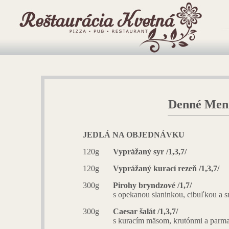
Denné Men
JEDLÁ NA OBJEDNÁVKU
120g
Vyprážaný syr /1,3,7/
120g
Vyprážaný kurací rezeň /1,3,7/
300g
Pirohy bryndzové /1,7/
s opekanou slaninkou, cibuľkou a 
300g
Caesar šalát /1,3,7/
s kuracím mäsom, krutónmi a par