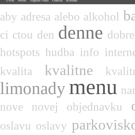
Úvod
Menu
Napíšte Nám
Galéria
Kontakt
b
aby
adresa
alebo
alkohol
denne
ci
ctou
den
dobre
hotspots
hudba
info
intern
kvalitne
kvalita
kvalit
menu
limonady
na
nove
novej
objednavku
parkovisk
oslavu
oslavy